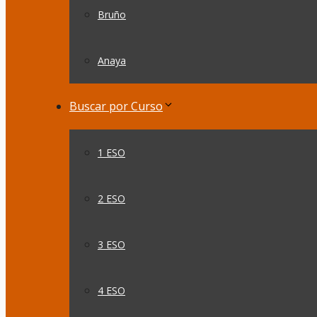
Bruño
Anaya
Buscar por Curso
1 ESO
2 ESO
3 ESO
4 ESO