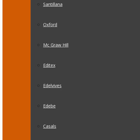
Santillana
Oxford
Mc Graw Hill
Editex
Edelvives
Edebe
Casals