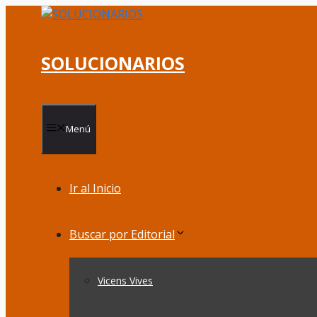
Saltar
al
contenido
SOLUCIONARIOS
Menú
Ir al Inicio
Buscar por Editorial
Vicens Vives